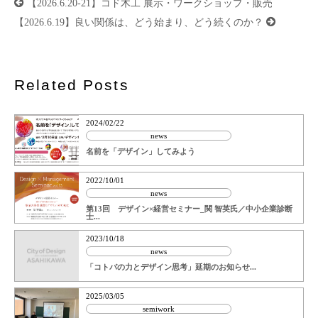
投
【2026.6.20-21】コド木工 展示・ワークショップ・販売
稿
ナ
【2026.6.19】良い関係は、どう始まり、どう続くのか？
ビ
ゲ
ー
シ
ョ
ン
Related Posts
2024/02/22
news
名前を「デザイン」してみよう
2022/10/01
news
第13回 デザイン×経営セミナー_関 智英氏／中小企業診断
士...
2023/10/18
news
「コトバの力とデザイン思考」延期のお知らせ...
2025/03/05
semiwork