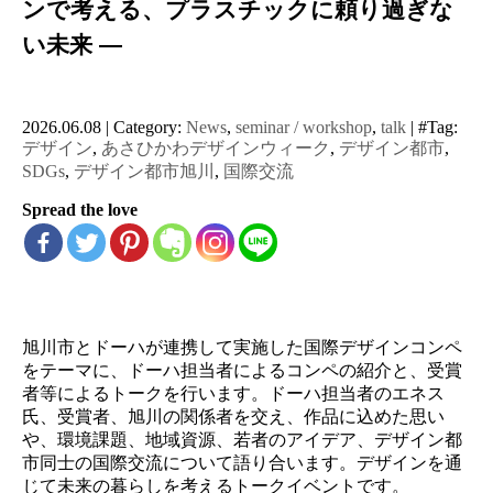
ンで考える、プラスチックに頼り過ぎな
い未来 ―
2026.06.08
|
Category:
News
,
seminar / workshop
,
talk
|
#Tag:
デザイン
,
あさひかわデザインウィーク
,
デザイン都市
,
SDGs
,
デザイン都市旭川
,
国際交流
Spread the love
旭川市とドーハが連携して実施した国際デザインコンペ
をテーマに、ドーハ担当者によるコンペの紹介と、受賞
者等によるトークを行います。ドーハ担当者のエネス
氏、受賞者、旭川の関係者を交え、作品に込めた思い
や、環境課題、地域資源、若者のアイデア、デザイン都
市同士の国際交流について語り合います。デザインを通
じて未来の暮らしを考えるトークイベントです。