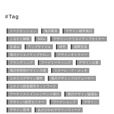
#Tag
トークセッション
旭川家具
デザイン都市旭川
ふるさと納税
SDGs
デザイン×クリエイティブセミナー
生成AI
アップサイクル
研究
国際交流
旭川クリエイティブサロン
デザインギャラリー
ブランディング
フードミーティング
デザイン公募
旭川市特別デザイン大使
ミケーレ・デ・ルッキ
ユネスコデザイン都市
旭川デザインプロデューサー
ユネスコ創造都市ネットワーク
アーティストインレジデンス旭川
旭川デザイン協議会
デザイン×経営セミナー
ワークショップ
デザイン
デザイン思考
あさひかわデザインウィーク