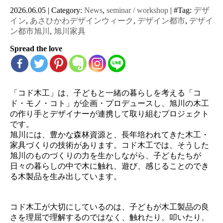
2026.06.05
|
Category:
News
,
seminar / workshop
|
#Tag:
デザ
イン
,
あさひかわデザインウィーク
,
デザイン都市
,
デザイ
ン都市旭川
,
旭川家具
Spread the love
「コド木工」は、子どもと一緒の暮らしを考える「コ
ド・モノ・コト」が企画・プロデュースし、旭川の木工
の作り手とデザイナーが連携して取り組むプロジェクト
です。
旭川には、豊かな森林資源と、長年培われてきた木工・
家具づくりの技術があります。コド木工では、そうした
旭川のものづくりの力を生かしながら、子どもたちが
日々の暮らしの中で木に触れ、遊び、感じることのでき
る木製品を生み出しています。
コド木工が大切にしているのは、子どもが木工製品の良
さを理屈で理解するのではなく、触れたり、叩いたり、