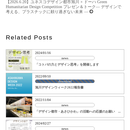
ビ
【2026.6.20】ユネスコデザイン都市旭川 × ドーハ Green
ゲ
Humanitarian Design Competition プレゼン＆トーク― デザインで
ー
考える、プラスチックに頼り過ぎない未来 ―
シ
ョ
ン
Related Posts
2024/01/16
news
「コトバの力とデザイン思考」を開催します
2022/09/10
download
旭川デザインウィーク2022報告書
2022/11/04
news
「デザイン都市・あさひかわ」の活動への応援のお願い ...
2024/02/27
news