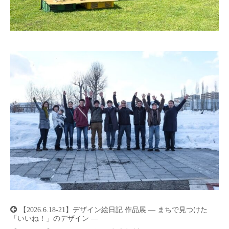
投
【2026.6.18-21】デザイン絵日記 作品展 ― まちで見つけた
稿
「いいね！」のデザイン ―
ナ