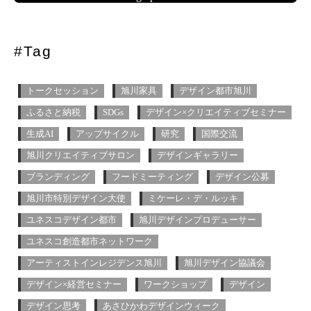
#Tag
トークセッション
旭川家具
デザイン都市旭川
ふるさと納税
SDGs
デザイン×クリエイティブセミナー
生成AI
アップサイクル
研究
国際交流
旭川クリエイティブサロン
デザインギャラリー
ブランディング
フードミーティング
デザイン公募
旭川市特別デザイン大使
ミケーレ・デ・ルッキ
ユネスコデザイン都市
旭川デザインプロデューサー
ユネスコ創造都市ネットワーク
アーティストインレジデンス旭川
旭川デザイン協議会
デザイン×経営セミナー
ワークショップ
デザイン
デザイン思考
あさひかわデザインウィーク