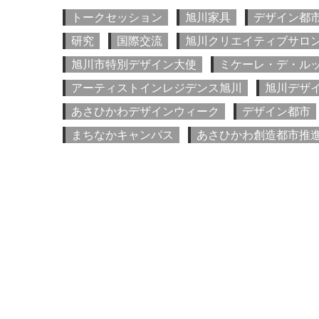
トークセッション
旭川家具
デザイン都
研究
国際交流
旭川クリエイティブサロ
旭川市特別デザイン大使
ミケーレ・デ・ル
アーティストインレジデンス旭川
旭川デザ
あさひかわデザインウィーク
デザイン都市
まちなかキャンパス
あさひかわ創造都市推