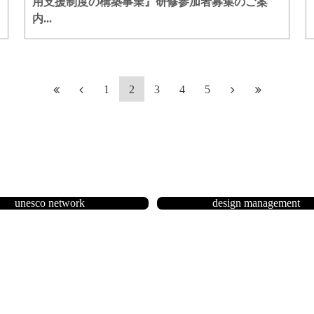
用支援制度の構築事業』研修参加者募集のご案
内...
1
2
3
4
5
unesco network
design management