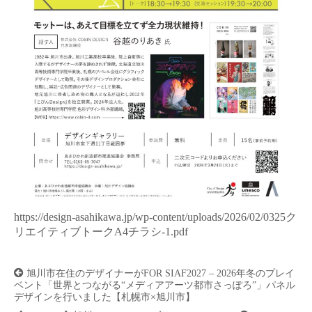
https://design-asahikawa.jp/wp-content/uploads/2026/02/0325ク
リエイティブトークA4チラシ-1.pdf
投
旭川市在住のデザイナーがFOR SIAF2027 – 2026年冬のプレイ
稿
ベント「世界とつながる“メディアアーツ都市さっぽろ”」パネル
ナ
デザインを行いました【札幌市×旭川市】
ビ
ゲ