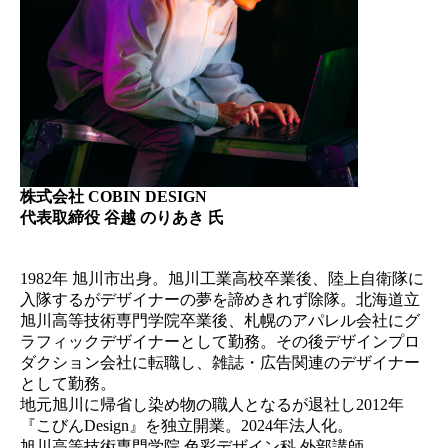
株式会社 COBIN DESIGN
代表取締役 谷越 のりあき 氏
1982年 旭川市出身。旭川工業高校卒業後、陸上自衛隊に
入隊するがデザイナーの夢を諦めきれず除隊。北海道立
旭川高等技術専門学院卒業後、札幌のアパレル会社にグ
ラフィックデザイナーとして勤務。その後デザインプロ
ダクション会社に転職し、雑誌・広告関連のデザイナー
として勤務。
地元旭川に帰省し染め物の職人となるが退社し2012年
『こびんDesign』を独立開業。2024年法人化。
旭川高等技術専門学院 色彩デザイン科 外部講師。