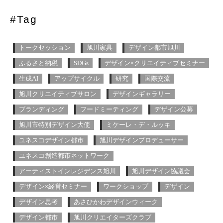
#Tag
トークセッション
旭川家具
デザイン都市旭川
ふるさと納税
SDGs
デザイン×クリエイティブセミナー
生成AI
アップサイクル
研究
国際交流
旭川クリエイティブサロン
デザインギャラリー
ブランディング
フードミーティング
デザイン公募
旭川市特別デザイン大使
ミケーレ・デ・ルッキ
ユネスコデザイン都市
旭川デザインプロデューサー
ユネスコ創造都市ネットワーク
アーティストインレジデンス旭川
旭川デザイン協議会
デザイン×経営セミナー
ワークショップ
デザイン
デザイン思考
あさひかわデザインウィーク
デザイン都市
旭川クリエイターズクラブ