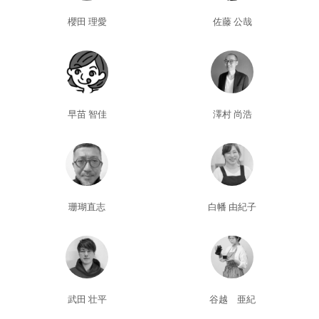
櫻田 理愛
佐藤 公哉
早苗 智佳
澤村 尚浩
珊瑚直志
白幡 由紀子
武田 壮平
谷越 亜紀