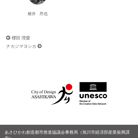
横井 昂也
投
櫻田 理愛
稿
ナ
ナカジマヨシカ
ビ
ゲ
ー
シ
ョ
ン
あさひかわ創造都市推進協議会事務局（旭川市経済部産業振興課
内）