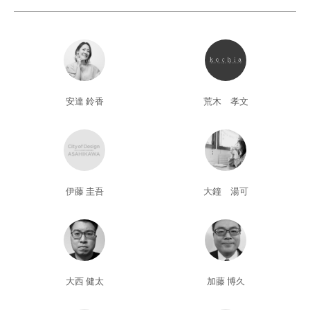
安達 鈴香
荒木 孝文
伊藤 圭吾
大鐘 湯可
大西 健太
加藤 博久