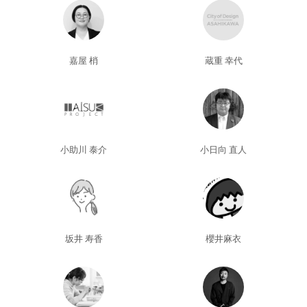
嘉屋 梢
蔵重 幸代
小助川 泰介
小日向 直人
坂井 寿香
櫻井麻衣