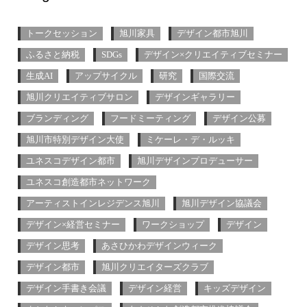
トークセッション
旭川家具
デザイン都市旭川
ふるさと納税
SDGs
デザイン×クリエイティブセミナー
生成AI
アップサイクル
研究
国際交流
旭川クリエイティブサロン
デザインギャラリー
ブランディング
フードミーティング
デザイン公募
旭川市特別デザイン大使
ミケーレ・デ・ルッキ
ユネスコデザイン都市
旭川デザインプロデューサー
ユネスコ創造都市ネットワーク
アーティストインレジデンス旭川
旭川デザイン協議会
デザイン×経営セミナー
ワークショップ
デザイン
デザイン思考
あさひかわデザインウィーク
デザイン都市
旭川クリエイターズクラブ
デザイン手書き会議
デザイン経営
キッズデザイン