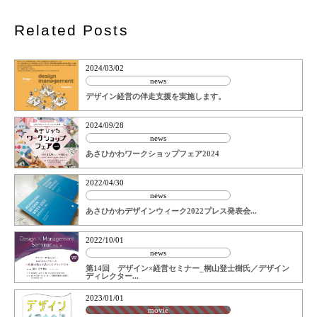
ン
Related Posts
2024/03/02
news
デザイン経営の伴走支援を実施します。
2024/09/28
news
あさひかわワークショップフェア2024
2022/04/30
news
あさひかわデザインウィーク2022プレス発表会...
2022/10/01
news
第14回 デザイン×経営セミナー_桐山登士樹氏／デザイン
ディレクター...
2023/01/01
movie