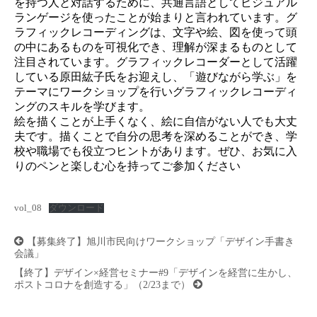
を持つ人と対話するために、共通言語としてビジュアル
ランゲージを使ったことが始まりと言われています。グ
ラフィックレコーディングは、文字や絵、図を使って頭
の中にあるものを可視化でき、理解が深まるものとして
注目されています。グラフィックレコーダーとして活躍
している原田紘子氏をお迎えし、「遊びながら学ぶ」を
テーマにワークショップを行いグラフィックレコーディ
ングのスキルを学びます。
絵を描くことが上手くなく、絵に自信がない人でも大丈
夫です。描くことで自分の思考を深めることができ、学
校や職場でも役立つヒントがあります。ぜひ、お気に入
りのペンと楽しむ心を持ってご参加ください
vol_08
ダウンロード
投
【募集終了】旭川市民向けワークショップ「デザイン手書き
稿
会議」
ナ
ビ
【終了】デザイン×経営セミナー#9「デザインを経営に生かし、
ゲ
ポストコロナを創造する」（2/23まで）
ー
シ
ョ