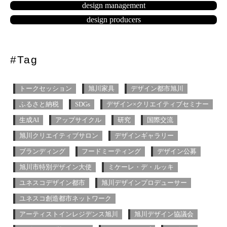
design management
design producers
#Tag
トークセッション
旭川家具
デザイン都市旭川
ふるさと納税
SDGs
デザイン×クリエイティブセミナー
生成AI
アップサイクル
研究
国際交流
旭川クリエイティブサロン
デザインギャラリー
ブランディング
フードミーティング
デザイン公募
旭川市特別デザイン大使
ミケーレ・デ・ルッキ
ユネスコデザイン都市
旭川デザインプロデューサー
ユネスコ創造都市ネットワーク
アーティストインレジデンス旭川
旭川デザイン協議会