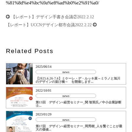
%81%8d%e4%bc%9a%e8%ad%b0%e2%91%a0/
投
【レポート】デザイン手書き会議②2022.2.12
稿
ナ
【レポート】UCCNデザイン都市会議2022.2.22
ビ
ゲ
ー
シ
ョ
ン
Related Posts
2025/06/14
news
【2025.6.26-7.6】ミケーレ・デ・ルッキ展～ミラノと旭川
のデザインの架け橋～ を開催します...
2022/10/01
news
第13回 デザイン×経営セミナー_関 智英氏／中小企業診断
士...
2023/01/29
news
第17回 デザイン×経営セミナー_岡秀樹_人を繋ぐことが最
大の価値...