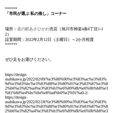
******
「市民が選ぶ 私の推し」コーナー
場所：
道の駅あさひかわ
売店（旭川市神楽4条6丁目1-1
2）
設置期間：2022年2月12日（土曜日）～2か月程度
******
ぜひ足をお運びください。
https://design-
asahikawa.jp/2022/02/09/%e3%80%90%e3%83%ac%e3%83%
9d%e3%83%bc%e3%83%88%e3%80%91%e3%83%87%e3%8
2%b6%e3%82%a4%e3%83%b3%e6%89%8b%e6%9b%b8%e3
%81%8d%e4%bc%9a%e8%ad%b0%e2%91%a0-2/
https://design-
asahikawa.jp/2022/02/18/%e3%80%90%e3%83%ac%e3%83%
9d%e3%83%bc%e3%83%88%e3%80%91%e3%83%87%e3%8
2%b6%e3%82%a4%e3%83%b3%e6%89%8b%e6%9b%b8%e3